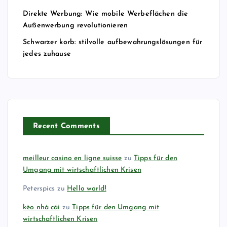
Direkte Werbung: Wie mobile Werbeflächen die
i
Außenwerbung revolutionieren
Schwarzer korb: stilvolle aufbewahrungslösungen für
e
jedes zuhause
r
u
n
Recent Comments
g
meilleur casino en ligne suisse
zu
Tipps für den
d
Umgang mit wirtschaftlichen Krisen
Peterspics
zu
Hello world!
e
kèo nhà cái
zu
Tipps für den Umgang mit
r
wirtschaftlichen Krisen