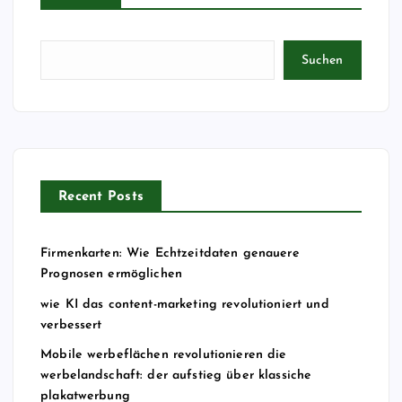
i
t
Suchen
e
n
n
Recent Posts
u
Firmenkarten: Wie Echtzeitdaten genauere
m
Prognosen ermöglichen
m
wie KI das content-marketing revolutioniert und
verbessert
e
Mobile werbeflächen revolutionieren die
werbelandschaft: der aufstieg über klassiche
r
plakatwerbung