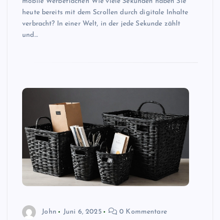
mobile Werbeflächen Wie viele Sekunden haben Sie
heute bereits mit dem Scrollen durch digitale Inhalte
verbracht? In einer Welt, in der jede Sekunde zählt
und…
John
Juni 6, 2025
0 Kommentare