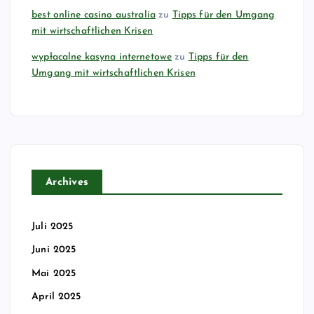
best online casino australia
zu
Tipps für den Umgang
B
mit wirtschaftlichen Krisen
e
wypłacalne kasyna internetowe
zu
Tipps für den
Umgang mit wirtschaftlichen Krisen
i
t
r
Archives
ä
g
Juli 2025
Juni 2025
e
Mai 2025
April 2025