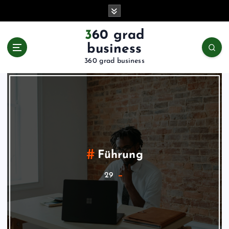
Z
u
m
360 grad
I
business
n
360 grad business
h
a
l
t
s
p
r
i
Führung
n
g
29
e
n