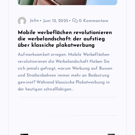
i
g
John
Juni 12, 2025
0 Kommentare
a
Mobile werbeflächen revolutionieren
die werbelandschaft: der aufstieg
t
über klassiche plakatwerbung
Aufmerksamkeit erregen: Mobile Werbeflächen
i
revolutionieren die Werbelandschaft Haben Sie
sich jemals gefragt, warum Werbung auf Bussen
o
und Straßenbahnen immer mehr an Bedeutung
gewinnt? Während klassische Plakatwerbung in
n
der heutigen schnelllebigen…