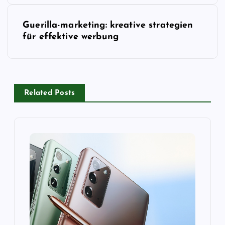
i
Guerilla-marketing: kreative strategien
t
für effektive werbung
r
a
Related Posts
g
s
n
a
v