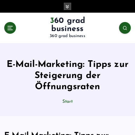
Z
u
m
360 grad
I
business
n
360 grad business
h
a
l
t
E-Mail-Marketing: Tipps zur
s
p
Steigerung der
r
Öffnungsraten
i
n
g
Start
e
n