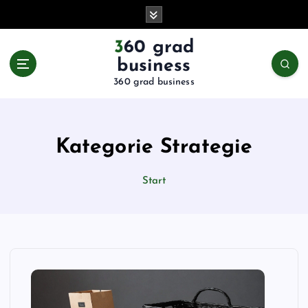
Z
u
m
360 grad
I
business
n
360 grad business
h
a
l
t
Kategorie Strategie
s
p
Start
r
i
n
g
e
n