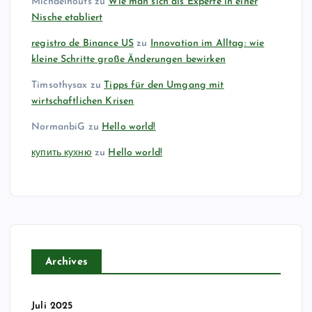
Michaelhouts
zu
Wie man sich als Experte in einer
d
Nische etabliert
registro de Binance US
zu
Innovation im Alltag: wie
e
kleine Schritte große Änderungen bewirken
r
Timsothysax
zu
Tipps für den Umgang mit
wirtschaftlichen Krisen
B
NormanbiG
zu
Hello world!
e
купить кухню
zu
Hello world!
i
t
r
Archives
ä
Juli 2025