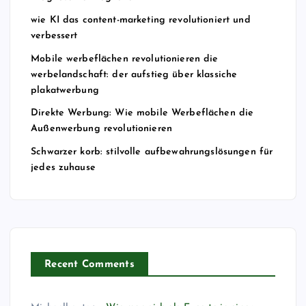
m
wie KI das content-marketing revolutioniert und
verbessert
e
Mobile werbeflächen revolutionieren die
werbelandschaft: der aufstieg über klassiche
r
plakatwerbung
Direkte Werbung: Wie mobile Werbeflächen die
i
Außenwerbung revolutionieren
Schwarzer korb: stilvolle aufbewahrungslösungen für
e
jedes zuhause
r
u
n
Recent Comments
g