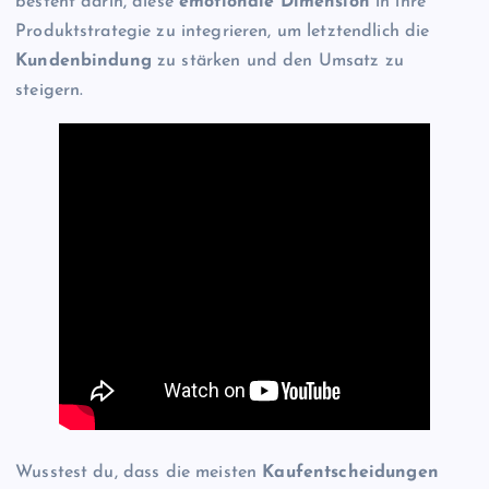
besteht darin, diese
emotionale Dimension
in ihre
Produktstrategie zu integrieren, um letztendlich die
Kundenbindung
zu stärken und den Umsatz zu
steigern.
Wusstest du, dass die meisten
Kaufentscheidungen