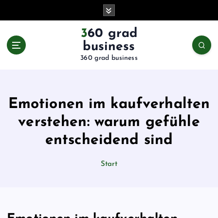
Z
u
m
360 grad
I
business
n
360 grad business
h
a
l
t
Emotionen im kaufverhalten
s
p
verstehen: warum gefühle
r
entscheidend sind
i
n
g
Start
e
n