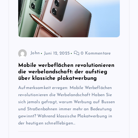
a
v
i
g
John
Juni 12, 2025
0 Kommentare
a
Mobile werbeflächen revolutionieren
die werbelandschaft: der aufstieg
t
über klassiche plakatwerbung
Aufmerksamkeit erregen: Mobile Werbeflächen
i
revolutionieren die Werbelandschaft Haben Sie
sich jemals gefragt, warum Werbung auf Bussen
o
und Straßenbahnen immer mehr an Bedeutung
gewinnt? Während klassische Plakatwerbung in
n
der heutigen schnelllebigen…