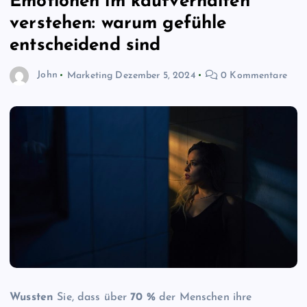
Emotionen im kaufverhalten
verstehen: warum gefühle
entscheidend sind
John
Marketing
Dezember 5, 2024
0 Kommentare
Wussten
Sie, dass über
70 %
der Menschen ihre