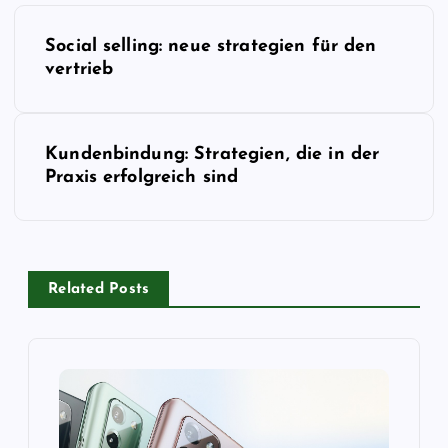
B
Social selling: neue strategien für den
e
vertrieb
i
Kundenbindung: Strategien, die in der
t
Praxis erfolgreich sind
r
a
Related Posts
g
s
n