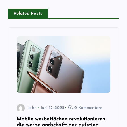
a
g
Related Posts
s
n
a
v
i
g
John
Juni 12, 2025
0 Kommentare
a
Mobile werbeflächen revolutionieren
die werbelandschaft: der aufstieg