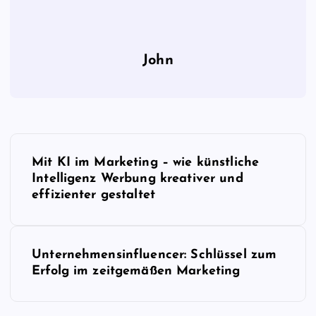
John
B
Mit KI im Marketing – wie künstliche
e
Intelligenz Werbung kreativer und
effizienter gestaltet
i
t
Unternehmensinfluencer: Schlüssel zum
Erfolg im zeitgemäßen Marketing
r