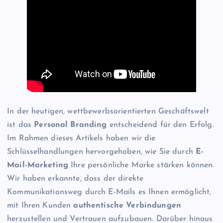
In der heutigen, wettbewerbsorientierten Geschäftswelt
ist das
Personal Branding
entscheidend für den Erfolg.
Im Rahmen dieses Artikels haben wir die
Schlüsselhandlungen hervorgehoben, wie Sie durch
E-
Mail-Marketing
Ihre persönliche Marke stärken können.
Wir haben erkannte, dass der direkte
Kommunikationsweg durch E-Mails es Ihnen ermöglicht,
mit Ihren Kunden
authentische Verbindungen
herzustellen und Vertrauen aufzubauen. Darüber hinaus