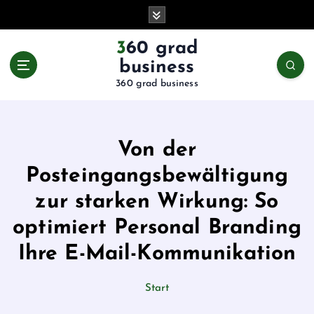
Z
u
m
360 grad
I
business
n
360 grad business
h
a
l
t
Von der
s
p
Posteingangsbewältigung
r
zur starken Wirkung: So
i
n
optimiert Personal Branding
g
Ihre E-Mail-Kommunikation
e
n
Start