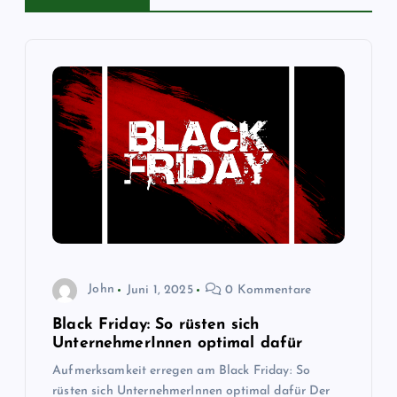
g
s
n
a
v
i
g
John
Juni 1, 2025
0 Kommentare
a
Black Friday: So rüsten sich
t
UnternehmerInnen optimal dafür
Aufmerksamkeit erregen am Black Friday: So
i
rüsten sich UnternehmerInnen optimal dafür Der