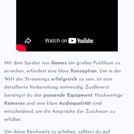
Mit dem Spielen von
Games
ein großes Publikum zu
erreichen, erfordert eine klare
Konzeption
. Um in der
Welt des Streamings
erfolgreich
zu sein, ist eine
detaillierte Vorbereitung notwendig. Zuallererst
benötigst du das
passende Equipment
. Hochwertige
Kameras
und eine klare
Audioqualität
sind
entscheidend, um die Ansprüche der Zuschauer zu
erfüllen.
Um deine Reichweite zu erhöhen, solltest du auf