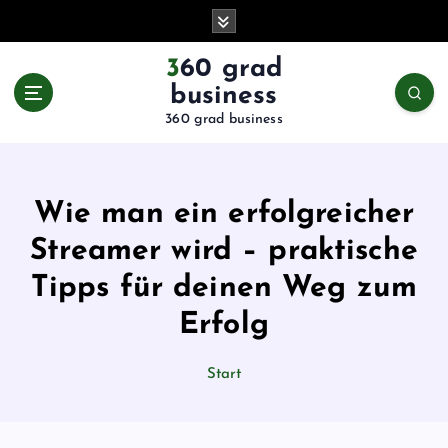
Z
u
m
360 grad
I
business
n
360 grad business
h
a
l
t
Wie man ein erfolgreicher
s
p
Streamer wird – praktische
r
Tipps für deinen Weg zum
i
n
Erfolg
g
e
Start
n