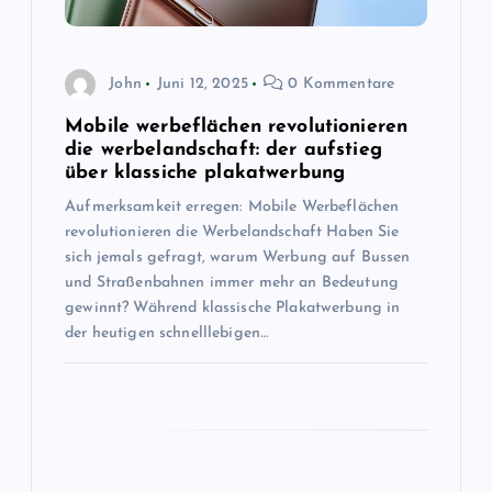
g
John
Juni 12, 2025
0 Kommentare
a
Mobile werbeflächen revolutionieren
t
die werbelandschaft: der aufstieg
über klassiche plakatwerbung
i
Aufmerksamkeit erregen: Mobile Werbeflächen
revolutionieren die Werbelandschaft Haben Sie
o
sich jemals gefragt, warum Werbung auf Bussen
und Straßenbahnen immer mehr an Bedeutung
n
gewinnt? Während klassische Plakatwerbung in
der heutigen schnelllebigen…