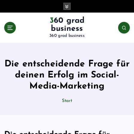
Z
u
m
360 grad
I
business
n
360 grad business
h
a
l
t
Die entscheidende Frage für
s
p
deinen Erfolg im Social-
r
Media-Marketing
i
n
g
Start
e
n