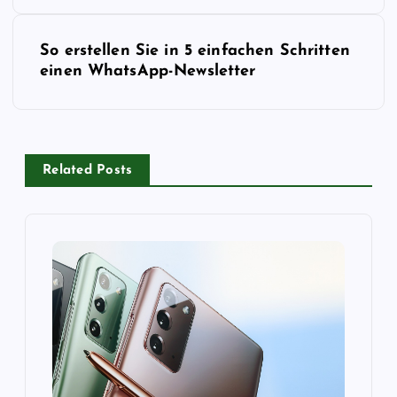
i
t
So erstellen Sie in 5 einfachen Schritten
einen WhatsApp-Newsletter
r
a
g
Related Posts
s
n
a
v
i