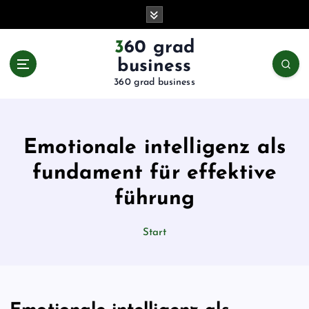
Z
u
m
360 grad
I
business
n
360 grad business
h
a
l
t
Emotionale intelligenz als
s
p
fundament für effektive
r
führung
i
n
g
Start
e
n