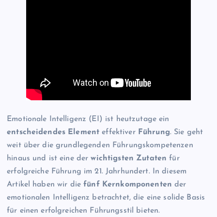
Emotionale Intelligenz (EI) ist heutzutage ein
entscheidendes Element
effektiver
Führung
. Sie geht
weit über die grundlegenden Führungskompetenzen
hinaus und ist eine der
wichtigsten Zutaten
für
erfolgreiche Führung im 21. Jahrhundert. In diesem
Artikel haben wir die
fünf Kernkomponenten
der
emotionalen Intelligenz betrachtet, die eine solide Basis
für einen erfolgreichen Führungsstil bieten.