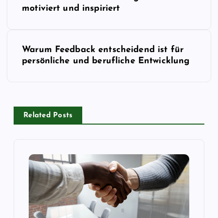
e
motiviert und inspiriert
i
Warum Feedback entscheidend ist für
t
persönliche und berufliche Entwicklung
r
a
Related Posts
g
s
n
a