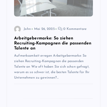
v
i
g
John
Mai 26, 2025
0 Kommentare
a
Arbeitgebermarke: So ziehen
Recruiting-Kampagnen die passenden
t
Talente an
Aufmerksamkeit erregen Arbeitgebermarke: So
i
ziehen Recruiting-Kampagnen die passenden
Talente an Wie oft haben Sie sich schon gefragt,
o
warum es so schwer ist, die besten Talente für Ihr
Unternehmen zu gewinnen?…
n