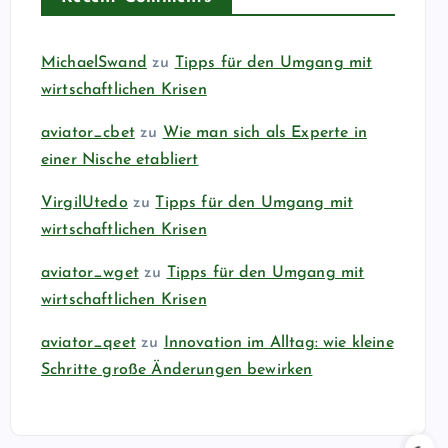
MichaelSwand
zu
Tipps für den Umgang mit
wirtschaftlichen Krisen
aviator_cbet
zu
Wie man sich als Experte in
einer Nische etabliert
VirgilUtedo
zu
Tipps für den Umgang mit
wirtschaftlichen Krisen
aviator_wget
zu
Tipps für den Umgang mit
wirtschaftlichen Krisen
aviator_qeet
zu
Innovation im Alltag: wie kleine
Schritte große Änderungen bewirken