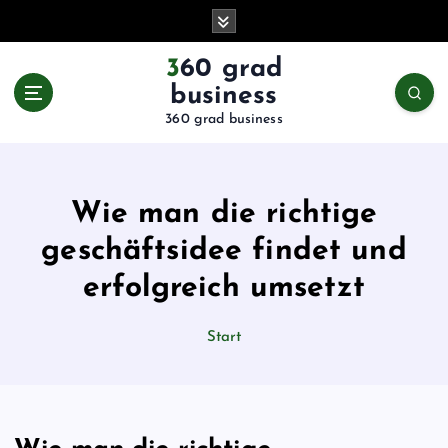
Z
u
m
360 grad
I
business
n
360 grad business
h
a
l
t
Wie man die richtige
s
p
geschäftsidee findet und
r
erfolgreich umsetzt
i
n
g
Start
e
n