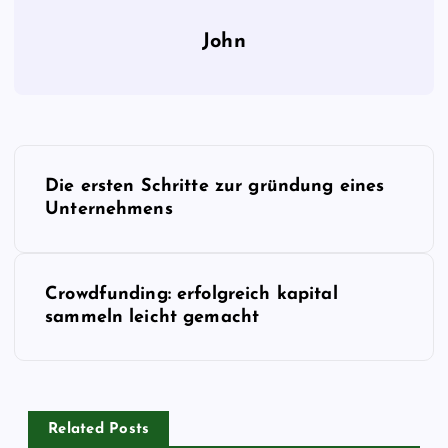
John
B
Die ersten Schritte zur gründung eines
e
Unternehmens
i
Crowdfunding: erfolgreich kapital
t
sammeln leicht gemacht
r
a
Related Posts