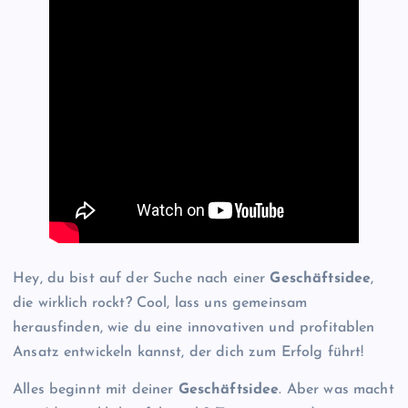
Hey, du bist auf der Suche nach einer
Geschäftsidee
,
die wirklich rockt? Cool, lass uns gemeinsam
herausfinden, wie du eine innovativen und profitablen
Ansatz entwickeln kannst, der dich zum Erfolg führt!
Alles beginnt mit deiner
Geschäftsidee
. Aber was macht