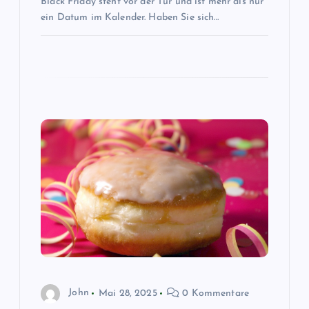
i
Black Friday steht vor der Tür und ist mehr als nur
ein Datum im Kalender. Haben Sie sich…
o
n
John
Mai 28, 2025
0 Kommentare