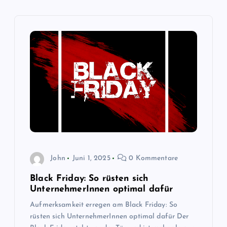
g
s
n
a
v
i
g
John
Juni 1, 2025
0 Kommentare
a
Black Friday: So rüsten sich
UnternehmerInnen optimal dafür
t
Aufmerksamkeit erregen am Black Friday: So
rüsten sich UnternehmerInnen optimal dafür Der