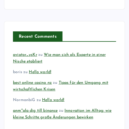
r
u
n
Recent Comments
g
aviator_ysKr
zu
Wie man sich als Experte in einer
d
Nische etabliert
boris
zu
Hello world!
e
best online casino nz
zu
Tipps für den Umgang mit
r
wirtschaftlichen Krisen
NormanbiG
zu
Hello world!
B
anm"ala dig till binance
zu
Innovation im Alltag: wie
e
kleine Schritte große Änderungen bewirken